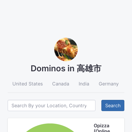
Dominos in 高雄市
United States
Canada
India
Germany
A
Search
Opizza
(Online