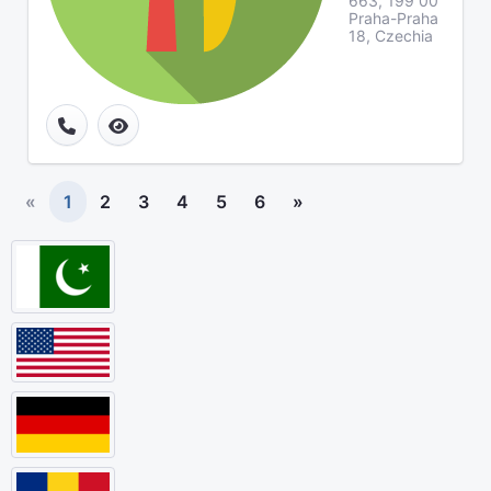
663, 199 00
Praha-Praha
18, Czechia
«
1
2
3
4
5
6
»