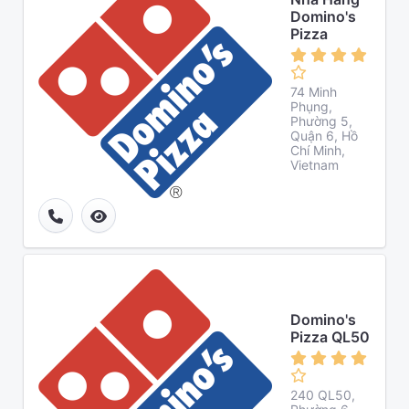
Domino's
Pizza
74 Minh
Phụng,
Phường 5,
Quận 6, Hồ
Chí Minh,
Vietnam
Domino's
Pizza QL50
240 QL50,