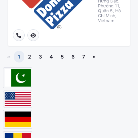
Hưng Đạo,
Phường 11,
Quận 5, Hồ
Chí Minh,
Vietnam
«
1
2
3
4
5
6
7
»