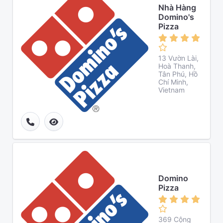
Nhà Hàng
Domino's
Pizza
13 Vườn Lài,
Hoà Thanh,
Tân Phú, Hồ
Chí Minh,
Vietnam
Domino
Pizza
369 Cộng