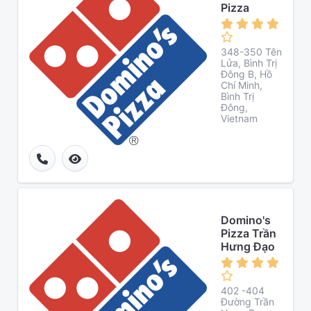
Pizza
348-350 Tên
Lửa, Bình Trị
Đông B, Hồ
Chí Minh,
Bình Trị
Đông,
Vietnam
Domino's
Pizza Trần
Hưng Đạo
402 -404
Đường Trần