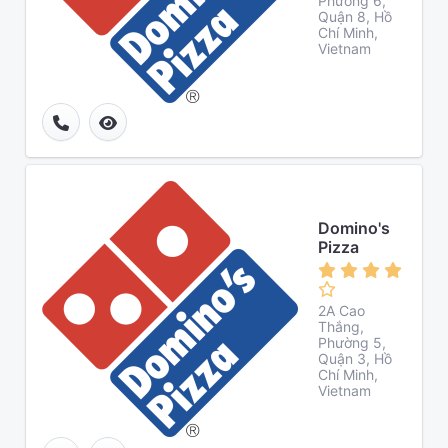
Phường 6,
Quận 8, Hồ
Chí Minh,
Vietnam
Domino's
Pizza
2A Cao
Thắng,
Phường 5,
Quận 3, Hồ
Chí Minh,
Vietnam