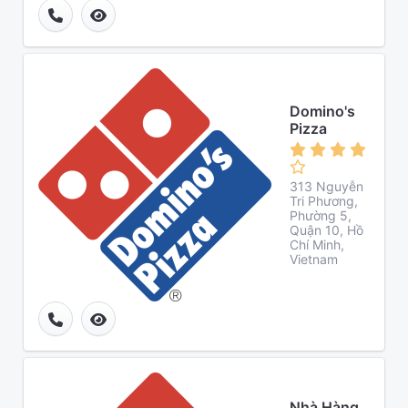
Domino's
Pizza
313 Nguyễn
Tri Phương,
Phường 5,
Quận 10, Hồ
Chí Minh,
Vietnam
Nhà Hàng