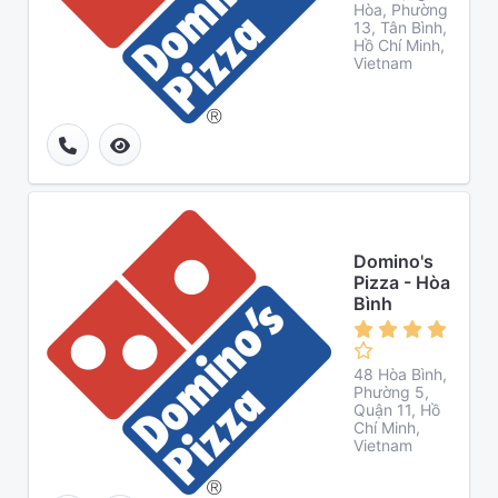
Hòa, Phường
13, Tân Bình,
Hồ Chí Minh,
Vietnam
Domino's
Pizza - Hòa
Bình
48 Hòa Bình,
Phường 5,
Quận 11, Hồ
Chí Minh,
Vietnam