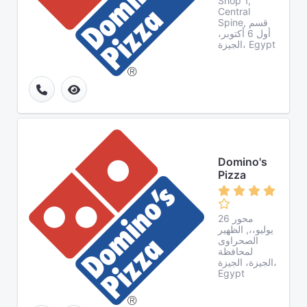
Shop 1,
Central
Spine, قسم
أول 6 أكتوبر،
الجيزة، Egypt
Domino's
Pizza
محور 26
يوليو،،, الظهير
الصحراوى
لمحافظة
الجيزة، الجيزة،
Egypt