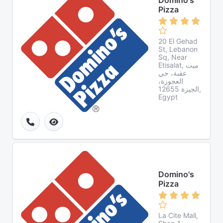
Domino's
Pizza
20 El Gehad
St, Lebanon
Sq, Near
Etisalat, ميت
عقبة، حي
العجوزة،
الجيزة 12655,
Egypt
Domino's
Pizza
La Cite Mall,