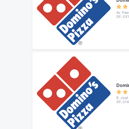
Domin
Av. Pae
SP, 031
Domin
R. José
SP, 014