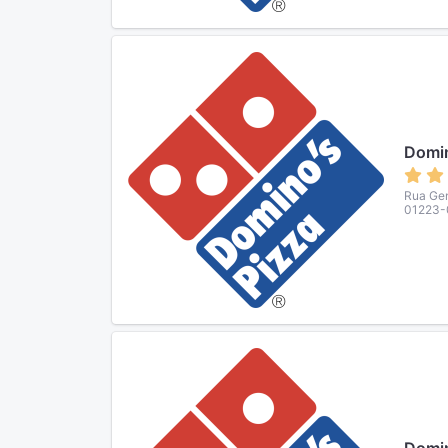
Domin
Rua Gen
01223-0