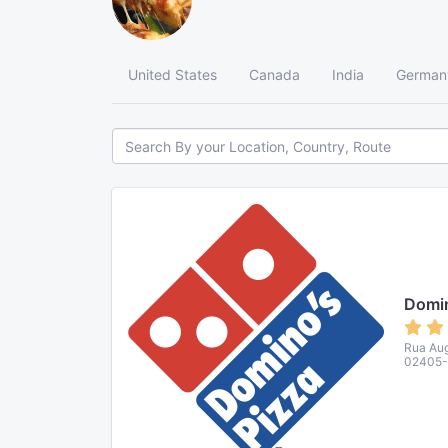
United States
Canada
India
German
Domin
Rua Aug
02405-0