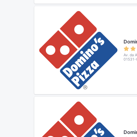
Domin
Av. da 
01531-0
Domin