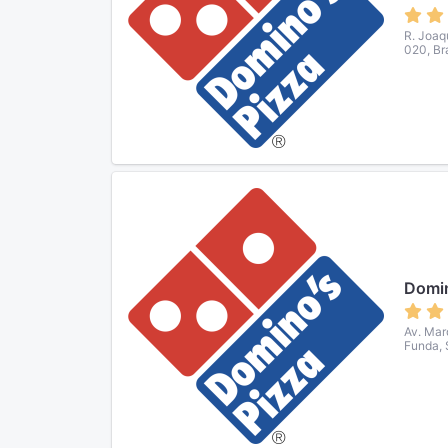
R. Joaq
020, Br
Domin
Av. Mar
Funda, 