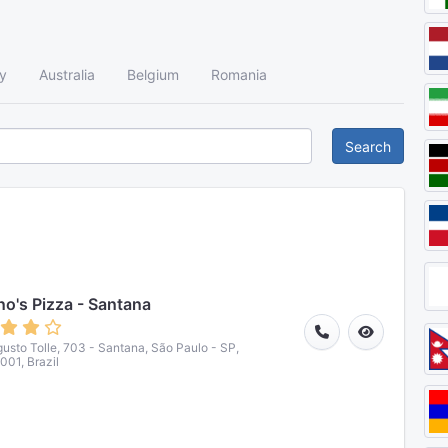
y
Australia
Belgium
Romania
Search
o's Pizza - Santana
usto Tolle, 703 - Santana, São Paulo - SP,
01, Brazil