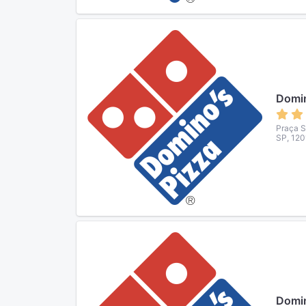
Domin
Praça S
SP, 120
Domin