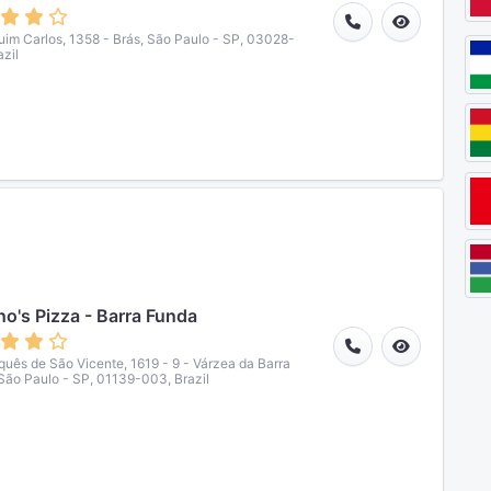
uim Carlos, 1358 - Brás, São Paulo - SP, 03028-
azil
o's Pizza - Barra Funda
quês de São Vicente, 1619 - 9 - Várzea da Barra
São Paulo - SP, 01139-003, Brazil