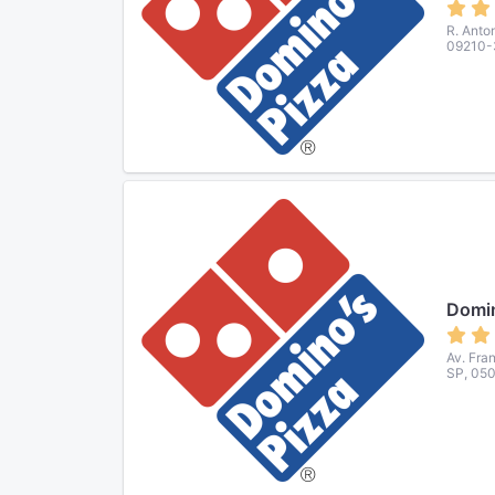
R. Anto
09210-3
Domi
Av. Fra
SP, 050