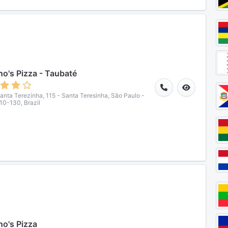
o's Pizza - Taubaté
anta Terezinha, 115 - Santa Teresinha, São Paulo -
10-130, Brazil
o's Pizza