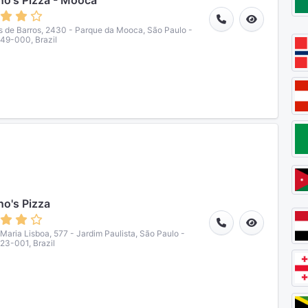
o's Pizza - Mooca
s de Barros, 2430 - Parque da Mooca, São Paulo -
49-000, Brazil
o's Pizza
 Maria Lisboa, 577 - Jardim Paulista, São Paulo -
23-001, Brazil