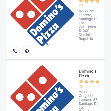
Av. 27 de
Febrero,
Santiago De
Los
Caballeros
51000,
Dominican
Republic
Domino's
Pizza
Avenida
Gregorio
Luperón 33,
Santiago De
Los