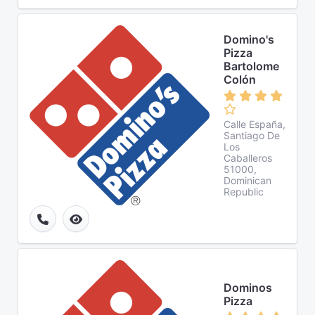
Domino's
Pizza
Bartolome
Colón
Calle España,
Santiago De
Los
Caballeros
51000,
Dominican
Republic
Dominos
Pizza