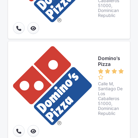
Caballeros
51000,
Dominican
Republic
Domino's
Pizza
Calle M,
Santiago De
Los
Caballeros
51000,
Dominican
Republic