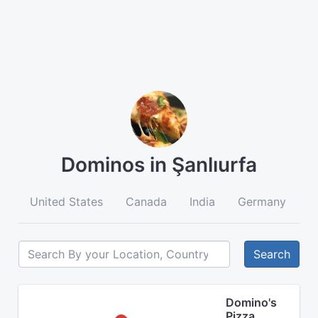
Dominos in Şanlıurfa
United States
Canada
India
Germany
A
Search
Domino's
Pizza