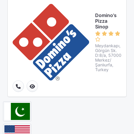
Domino's
Pizza
Sinop
Meydankapı,
Görgün Sk.
D:8/a, 57000
Merkez/
Şanlıurfa,
Turkey