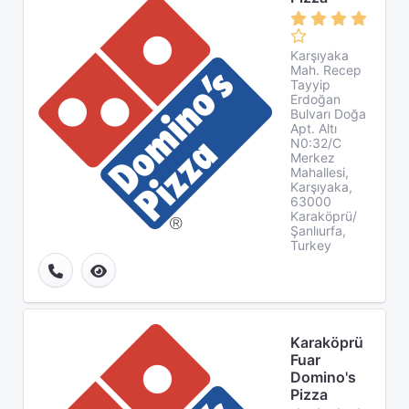
Karşıyaka
Mah. Recep
Tayyip
Erdoğan
Bulvarı Doğa
Apt. Altı
N0:32/C
Merkez
Mahallesi,
Karşıyaka,
63000
Karaköprü/
Şanlıurfa,
Turkey
Karaköprü
Fuar
Domino's
Pizza