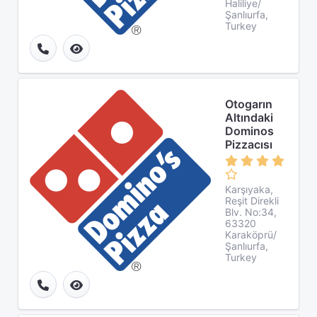
Haliliye/
Şanlıurfa,
Turkey
Otogarın
Altındaki
Dominos
Pizzacısı
Karşıyaka,
Reşit Direkli
Blv. No:34,
63320
Karaköprü/
Şanlıurfa,
Turkey