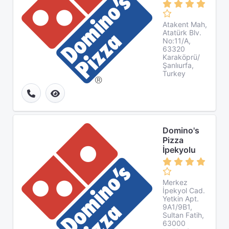
Atakent Mah,
Atatürk Blv.
No:11/A,
63320
Karaköprü/
Şanlıurfa,
Turkey
Domino's
Pizza
İpekyolu
Merkez
İpekyol Cad.
Yetkin Apt.
9A1/9B1,
Sultan Fatih,
63000