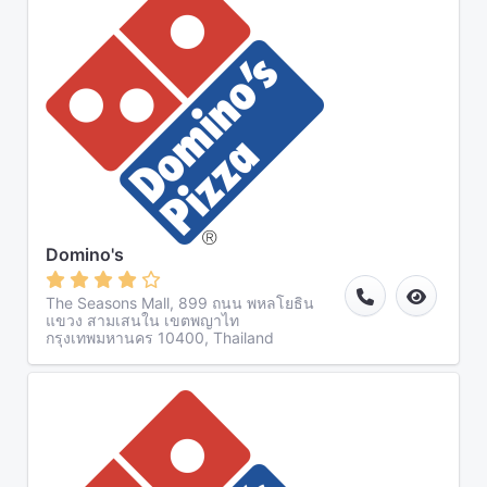
Domino's
The Seasons Mall, 899 ถนน พหลโยธิน
แขวง สามเสนใน เขตพญาไท
กรุงเทพมหานคร 10400, Thailand