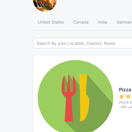
United States
Canada
India
German
Pizza
Plot # 20