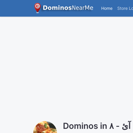
Home
Store L
Dominos in آئ - ۸