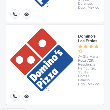
Durango,
Dgo., Mexico
Domino's
Las Etnias
Av Sta María
Rosa 729,
Residencial
Hamburgo,
35019
Gómez
Palacio,
Dgo., Mexico