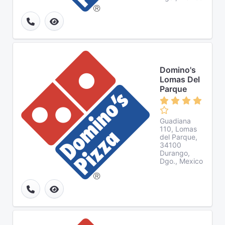
Domino's
Lomas Del
Parque
Guadiana
110, Lomas
del Parque,
34100
Durango,
Dgo., Mexico