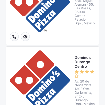
Blvd. Miguel
Alemán 455,
Las Rosas,
35090
Gómez
Palacio,
Dgo., Mexico
Domino's
Durango
Centro
Av. 20 de
Noviembre
1302 Ote,
Guillermina,
34270
Durango,
Dgo., Mexico