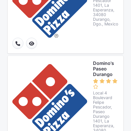
Pescador
1401, La
Esperanza,
34080
Durango,
Dgo., Mexico
Domino's
Paseo
Durango
Local 4
Boulevard
Felipe
Pescador,
Paseo
Durango
1401, La
Esperanza,
34080