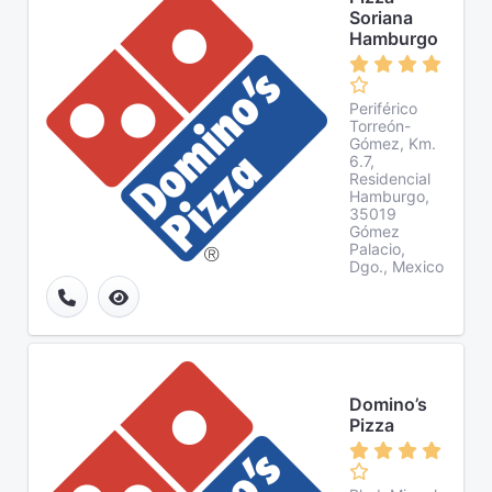
Soriana
Hamburgo
Periférico
Torreón-
Gómez, Km.
6.7,
Residencial
Hamburgo,
35019
Gómez
Palacio,
Dgo., Mexico
Domino’s
Pizza