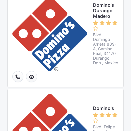
Domino's
Durango
Madero
Blvd.
Domingo
Arrieta 809-
A, Camino
Real, 34170
Durango,
Dgo., Mexico
Domino's
Blvd. Felipe