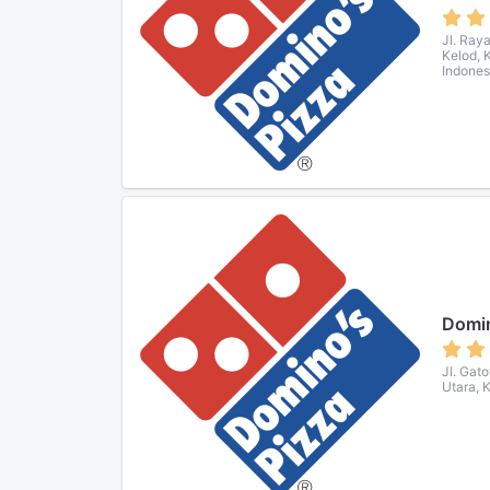
Jl. Ray
Kelod, 
Indones
Domin
Jl. Gat
Utara, 