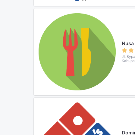
Nusa 
Jl. Byp
Kabupat
Domin