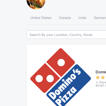
United States
Canada
India
German
Domin
Jl. Ray
80361, 