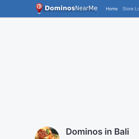
Home
Store L
Dominos in Bali