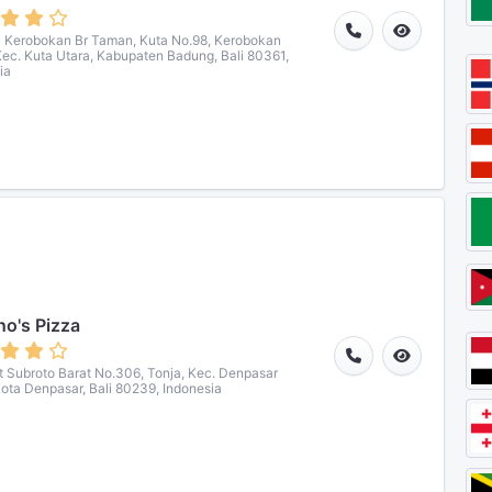
a Kerobokan Br Taman, Kuta No.98, Kerobokan
Kec. Kuta Utara, Kabupaten Badung, Bali 80361,
ia
o's Pizza
ot Subroto Barat No.306, Tonja, Kec. Denpasar
Kota Denpasar, Bali 80239, Indonesia