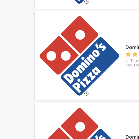
Domin
Jl. Teu
Kec. De
Domin