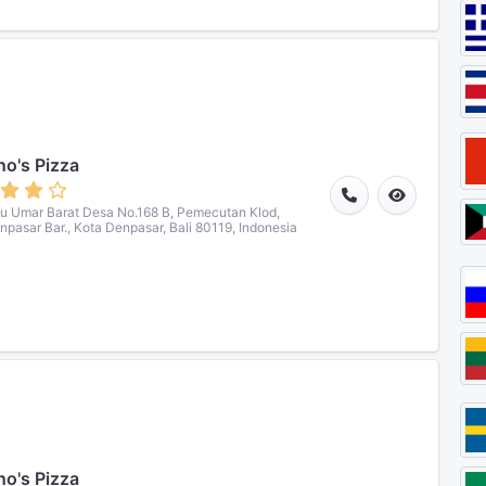
o's Pizza
ku Umar Barat Desa No.168 B, Pemecutan Klod,
npasar Bar., Kota Denpasar, Bali 80119, Indonesia
o's Pizza