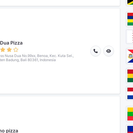
Dua Pizza
ass Nusa Dua No.99xx, Benoa, Kec. Kuta Sel.,
en Badung, Bali 80361, Indonesia
o pizza