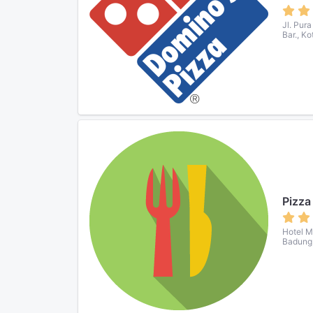
Jl. Pur
Bar., K
Pizza
Hotel M
Badung,