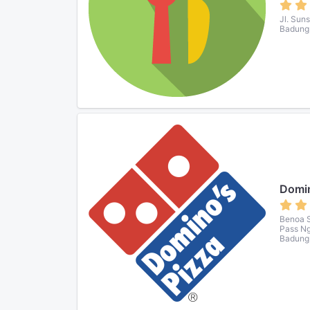
Jl. Sun
Badung,
Domin
Benoa S
Pass Ng
Badung,