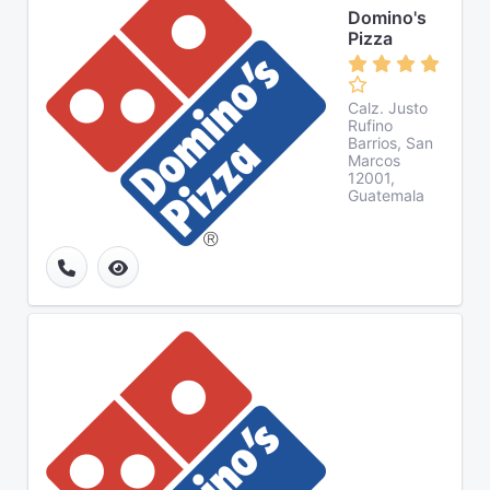
Domino's
Pizza
Calz. Justo
Rufino
Barrios, San
Marcos
12001,
Guatemala