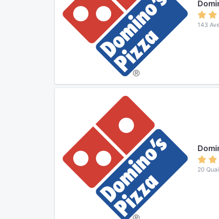
Domin
143 Av
Domin
20 Quai