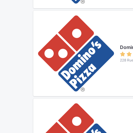
Domin
228 Rue