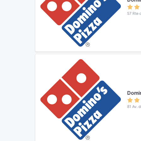
57 Rte 
Domin
81 Av. 