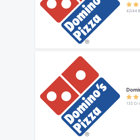
42/44 B
Domin
132 Cr 