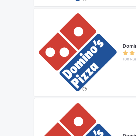
Domin
100 Rue
Domin