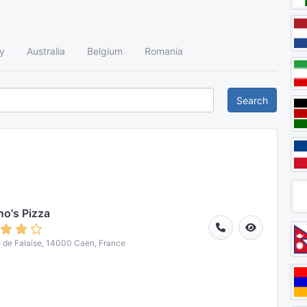
y
Australia
Belgium
Romania
Search
o's Pizza
 de Falaise, 14000 Caen, France