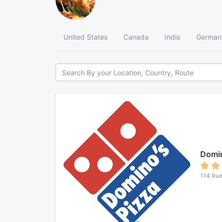
United States
Canada
India
German
Domin
114 Rue