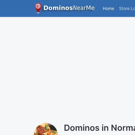
Home
Store L
Dominos in Norm