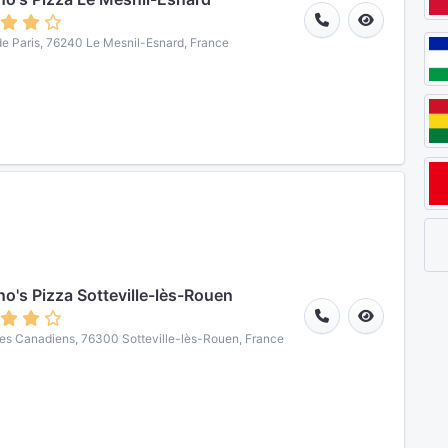
de Paris, 76240 Le Mesnil-Esnard, France
o's Pizza Sotteville-lès-Rouen
des Canadiens, 76300 Sotteville-lès-Rouen, France