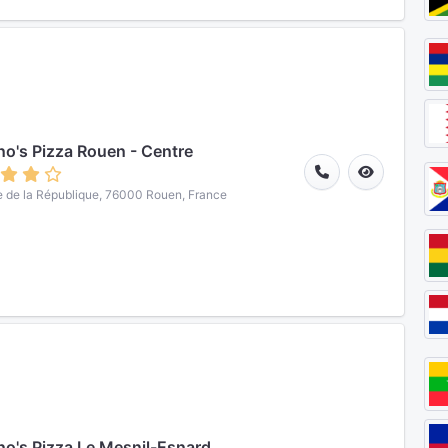
o's Pizza Rouen - Centre
 de la République, 76000 Rouen, France
o's Pizza Le Mesnil-Esnard