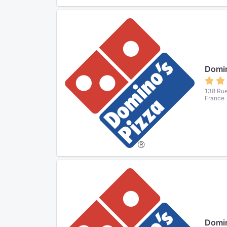
Domi
138 Rue
France
Domin