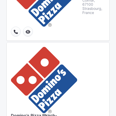
Colmar,
67100
Strasbourg,
France
Domino's Pizza Illkirch-