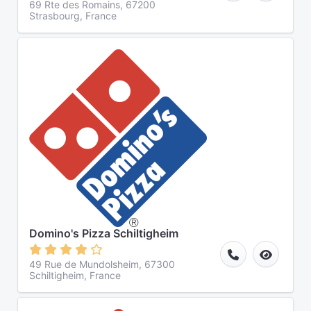
69 Rte des Romains, 67200
Strasbourg, France
Domino's Pizza Schiltigheim
49 Rue de Mundolsheim, 67300
Schiltigheim, France