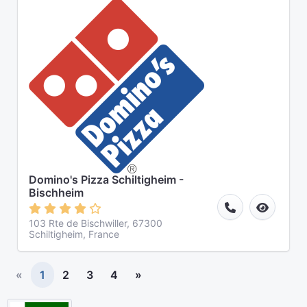
Domino's Pizza Schiltigheim -
Bischheim
103 Rte de Bischwiller, 67300
Schiltigheim, France
«
1
2
3
4
»