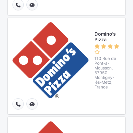
Domino's
Pizza
110 Rue de
Pont-à-
Mousson,
57950
Montigny-
lès-Metz,
France