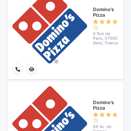
Domino's
Pizza
6 Rue de
Paris, 57000
Metz, France
Domino's
Pizza
89 Av. de