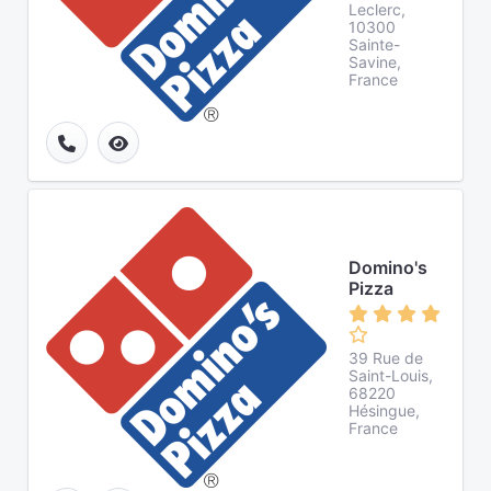
Leclerc,
10300
Sainte-
Savine,
France
Domino's
Pizza
39 Rue de
Saint-Louis,
68220
Hésingue,
France