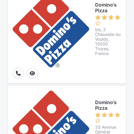
Domino's
Pizza
bis, 2
Chaussée du
Vouldy,
10000
Troyes,
France
Domino's
Pizza
33 Avenue
Général