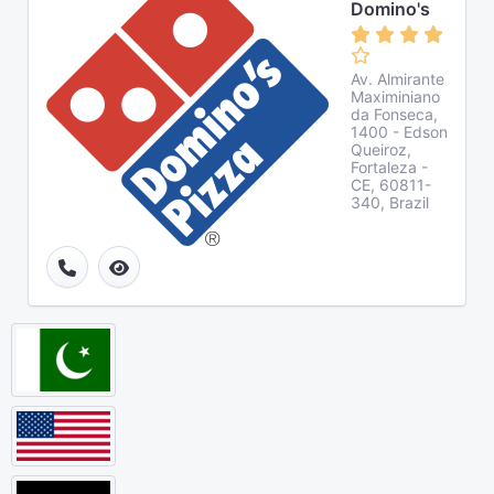
Domino's
Av. Almirante
Maximiniano
da Fonseca,
1400 - Edson
Queiroz,
Fortaleza -
CE, 60811-
340, Brazil