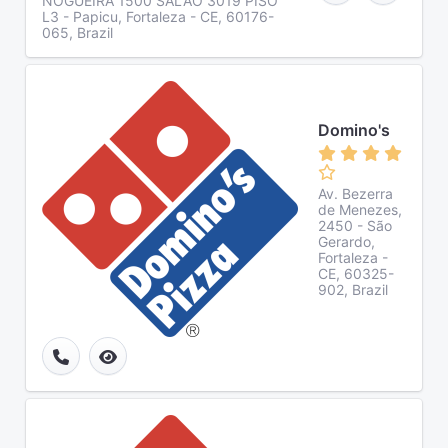
NOGUEIRA 1500 SALAO 3019 PISO
L3 - Papicu, Fortaleza - CE, 60176-
065, Brazil
Domino's
Av. Bezerra
de Menezes,
2450 - São
Gerardo,
Fortaleza -
CE, 60325-
902, Brazil