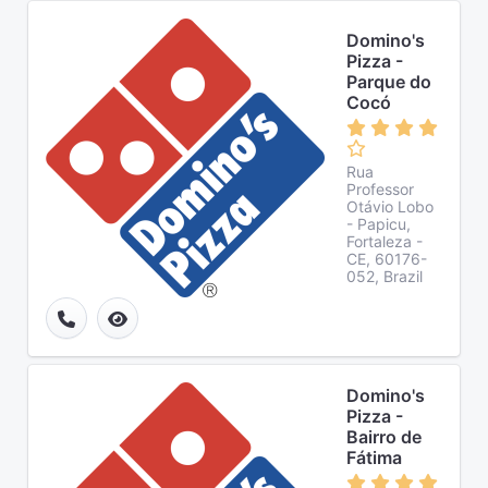
Domino's
Pizza -
Parque do
Cocó
Rua
Professor
Otávio Lobo
- Papicu,
Fortaleza -
CE, 60176-
052, Brazil
Domino's
Pizza -
Bairro de
Fátima