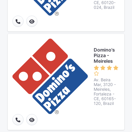
CE, 60120-
024, Brazil
Domino's
Pizza -
Meireles
Av. Beira
Mar, 3120 -
Meireles,
Fortaleza -
CE, 60165-
120, Brazil