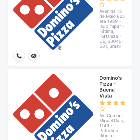
Avenida 13
de Maio 825
até 1989 -
lado ímpar -
Fátima,
Fortaleza -
CE, 60040-
531, Brazil
Domino's
Pizza -
Buena
Vista
Av. Coronel
Miguel Dias,
1149 -
Patriolino
Ribeiro,