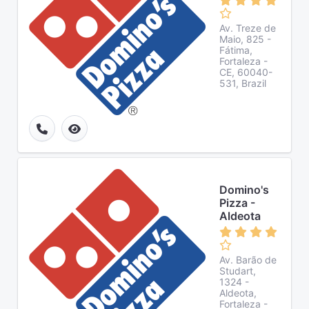
Av. Treze de
Maio, 825 -
Fátima,
Fortaleza -
CE, 60040-
531, Brazil
Domino's
Pizza -
Aldeota
Av. Barão de
Studart,
1324 -
Aldeota,
Fortaleza -