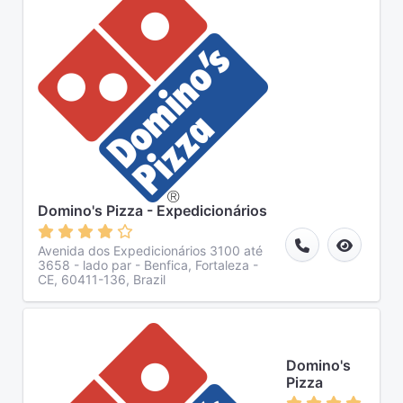
Domino's Pizza - Expedicionários
Avenida dos Expedicionários 3100 até
3658 - lado par - Benfica, Fortaleza -
CE, 60411-136, Brazil
Domino's
Pizza